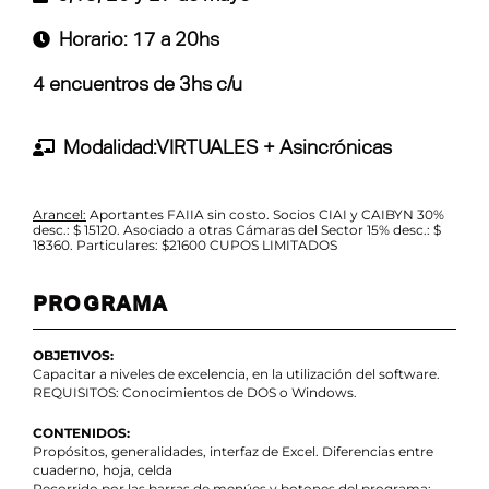
Horario: 17 a 20hs
4 encuentros de 3hs c/u
Modalidad:VIRTUALES + Asincrónicas
Arancel:
Aportantes FAIIA sin costo. Socios CIAI y CAIBYN 30%
desc.: $ 15120. Asociado a otras Cámaras del Sector 15% desc.: $
18360. Particulares: $21600 CUPOS LIMITADOS
PROGRAMA
OBJETIVOS:
Capacitar a niveles de excelencia, en la utilización del software.
REQUISITOS: Conocimientos de DOS o Windows.
CONTENIDOS:
Propósitos, generalidades, interfaz de Excel. Diferencias entre
cuaderno, hoja, celda
Recorrido por las barras de menúes y botones del programa;