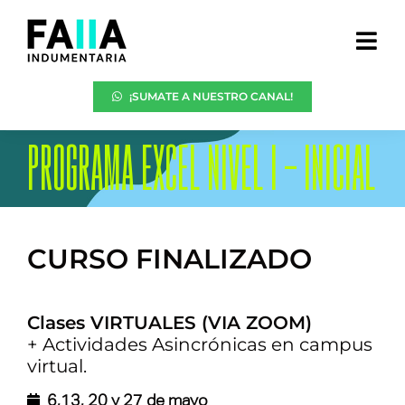
Skip
to
content
Tog
Navi
FAIIA INSTITUCIONAL
¡SUMATE A NUESTRO CANAL!
EMITÍ TU BOLETA
CONVENIOS LABORALES
PROGRAMA EXCEL NIVEL I – INICIAL
PROGRAMA CRECER
ÁREAS Y CURSOS
CAMPUS VIRTUAL
CURSO FINALIZADO
CONTACTO
Clases VIRTUALES (VIA ZOOM)
+ Actividades Asincrónicas en campus
virtual.
6,13, 20 y 27 de mayo